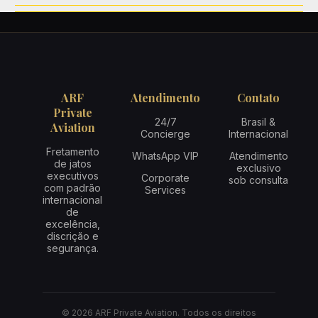
ARF
Atendimento
Contato
Private
24/7
Brasil &
Aviation
Concierge
Internacional
Fretamento
WhatsApp VIP
Atendimento
de jatos
exclusivo
executivos
Corporate
sob consulta
com padrão
Services
internacional
de
excelência,
discrição e
segurança.
© 2026 ARF Private Aviation. Todos os direitos